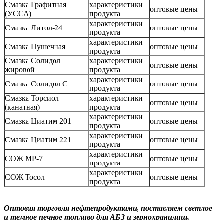
Смазка Графитная
характеристики
оптовые цены
(УССА)
продукта
характеристики
Смазка Литол-24
оптовые цены
продукта
характеристики
Смазка Пушечная
оптовые цены
продукта
Смазка Солидол
характеристики
оптовые цены
жировой
продукта
характеристики
Смазка Солидол С
оптовые цены
продукта
Смазка Торсиол
характеристики
оптовые цены
(канатная)
продукта
характеристики
Смазка Циатим 201
оптовые цены
продукта
характеристики
Смазка Циатим 221
оптовые цены
продукта
характеристики
СОЖ МР-7
оптовые цены
продукта
характеристики
СОЖ Тосол
оптовые цены
продукта
Оптовая торговля нефтепродуктами, поставляем светлое
и темное печное топливо для АБЗ и зернохранилищ,