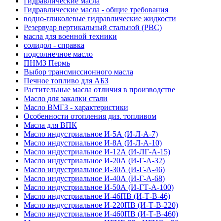
Гидравлические масла
Гидравлические масла - общие требования
водно-гликолевые гидравлические жидкости
Резервуар вертикальный стальной (РВС)
масла для военной техники
солидол - справка
подсолнечное масло
ПНМЗ Пермь
Выбор трансмиссионного масла
Печное топливо для АБЗ
Растительные масла отличия в производстве
Масло для закалки стали
Масло ВМГЗ - характеристики
Особенности отопления диз. топливом
Масла для ВПК
Масло индустриальное И-5А (И-Л-А-7)
Масло индустриальное И-8А (И-Л-А-10)
Масло индустриальное И-12А (И-ЛГ-А-15)
Масло индустриальное И-20А (И-Г-А-32)
Масло индустриальное И-30А (И-Г-А-46)
Масло индустриальное И-40А (И-Г-А-68)
Масло индустриальное И-50А (И-ГТ-А-100)
Масло индустриальное И-46ПВ (И-Т-В-46)
Масло индустриальное И-220ПВ (И-Т-В-220)
Масло индустриальное И-460ПВ (И-Т-В-460)