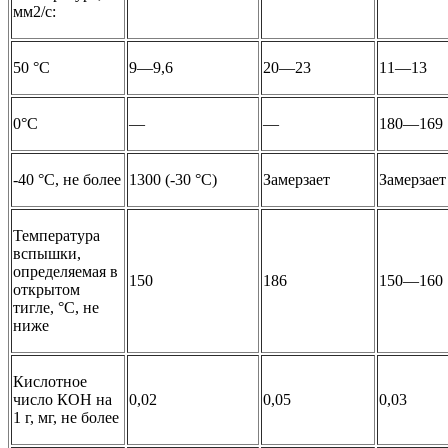
мм2/с:
50 °С
9—9,6
20—23
11—13
0°С
—
—
180—169
-40 °С, не более
1300 (-30 °С)
Замерзает
Замерзает
Температура
вспышки,
определяемая в
150
186
150—160
открытом
тигле, °С, не
ниже
Кислотное
число КОН на
0,02
0,05
0,03
1 г, мг, не более