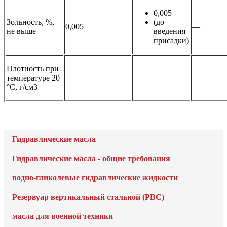
0,005
Зольность, %,
(до
0,005
—
не выше
введения
присадки)
Плотность при
температуре 20
—
—
—
°С, г/см3
Гидравлические масла
Гидравлические масла - общие требования
водно-гликолевые гидравлические жидкости
Резервуар вертикальный стальной (РВС)
масла для военной техники