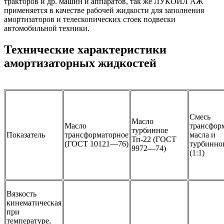
тракторов и др. машин и аппаратов, так же ЛУКОЙЛ АЖ
применяется в качестве рабочей жидкости для заполнения
амортизаторов и телескопических стоек подвески
автомобильной техники.
Технические характеристики
амортизаторных жидкостей
Смесь
Масло
Масло
трансфор
турбинное
Показатель
трансформаторное
масла и
Тп-22 (ГОСТ
(ГОСТ 10121—76)
турбинно
9972—74)
(1:1)
Вязкость
кинематическая
при
температуре,