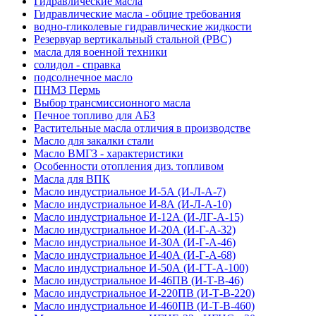
Гидравлические масла
Гидравлические масла - общие требования
водно-гликолевые гидравлические жидкости
Резервуар вертикальный стальной (РВС)
масла для военной техники
солидол - справка
подсолнечное масло
ПНМЗ Пермь
Выбор трансмиссионного масла
Печное топливо для АБЗ
Растительные масла отличия в производстве
Масло для закалки стали
Масло ВМГЗ - характеристики
Особенности отопления диз. топливом
Масла для ВПК
Масло индустриальное И-5А (И-Л-А-7)
Масло индустриальное И-8А (И-Л-А-10)
Масло индустриальное И-12А (И-ЛГ-А-15)
Масло индустриальное И-20А (И-Г-А-32)
Масло индустриальное И-30А (И-Г-А-46)
Масло индустриальное И-40А (И-Г-А-68)
Масло индустриальное И-50А (И-ГТ-А-100)
Масло индустриальное И-46ПВ (И-Т-В-46)
Масло индустриальное И-220ПВ (И-Т-В-220)
Масло индустриальное И-460ПВ (И-Т-В-460)