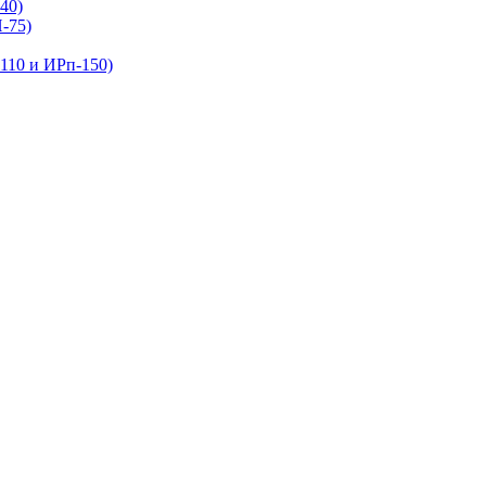
40)
-75)
110 и ИРп-150)