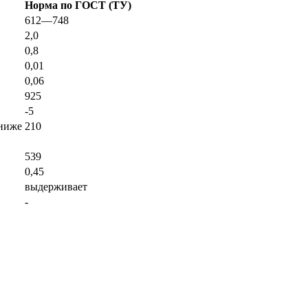
Норма по ГОСТ (ТУ)
612—748
2,0
0,8
0,01
0,06
925
-5
 ниже
210
539
0,45
выдерживает
-