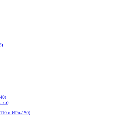
8)
40)
-75)
110 и ИРп-150)