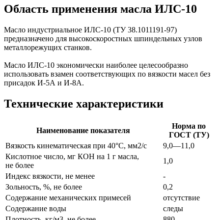
Область применения масла ИЛС-10
Масло индустриальное ИЛС-10 (ТУ 38.1011191-97)
предназначено для высокоскоростных шпиндельных узлов
металлорежущих станков.
Масло ИЛС-10 экономически наиболее целесообразно
использовать взамен соответствующих по вязкости масел без
присадок И-5А и И-8А.
Технические характеристики
Норма по
Наименование показателя
ГОСТ (ТУ)
Вязкость кинематическая при 40°С, мм2/с
9,0—11,0
Кислотное число, мг КОН на 1 г масла,
1,0
не более
Индекс вязкости, не менее
-
Зольность, %, не более
0,2
Содержание механических примесей
отсутствие
Содержание воды
следы
Плотность, кг/м3, не более
880