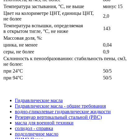
Температура застывания, °С, не выше
минус 15
Цвет на колориметре ЦНТ, единицы ЦНТ,
2,0
не более
Температура вспышки, определяемая
143
в открытом тигле, °С, не ниже
Массовая доля, %:
цинка, не менее
0,04
серы, не более
0,9
Склонность к пенообразованию: стабильность пены, см3,
не более:
при 24°С
50/5
при 94°С
50/5
Гидравлические масла
Гидравлические масла - общие требования
водно-гликолевые гидравлические жидкости
Резервуар вертикальный стальной (РВС)
масла для военной техники
солидол - справка
подсолнечное масло