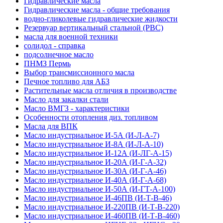
Гидравлические масла
Гидравлические масла - общие требования
водно-гликолевые гидравлические жидкости
Резервуар вертикальный стальной (РВС)
масла для военной техники
солидол - справка
подсолнечное масло
ПНМЗ Пермь
Выбор трансмиссионного масла
Печное топливо для АБЗ
Растительные масла отличия в производстве
Масло для закалки стали
Масло ВМГЗ - характеристики
Особенности отопления диз. топливом
Масла для ВПК
Масло индустриальное И-5А (И-Л-А-7)
Масло индустриальное И-8А (И-Л-А-10)
Масло индустриальное И-12А (И-ЛГ-А-15)
Масло индустриальное И-20А (И-Г-А-32)
Масло индустриальное И-30А (И-Г-А-46)
Масло индустриальное И-40А (И-Г-А-68)
Масло индустриальное И-50А (И-ГТ-А-100)
Масло индустриальное И-46ПВ (И-Т-В-46)
Масло индустриальное И-220ПВ (И-Т-В-220)
Масло индустриальное И-460ПВ (И-Т-В-460)